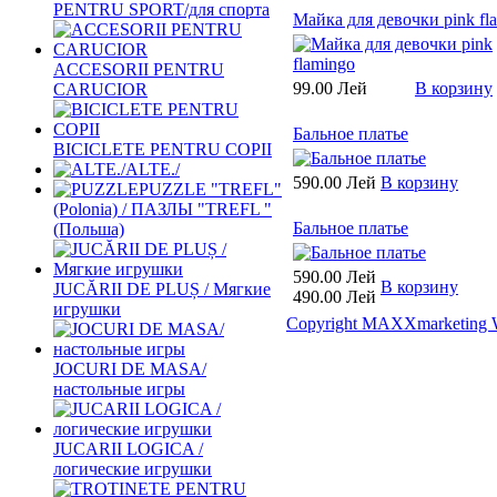
PENTRU SPORT/для спорта
Майка для девочки pink fl
ACCESORII PENTRU
99.00 Лей
В корзину
CARUCIOR
Бальное платье
BICICLETE PENTRU COPII
ALTE./
590.00 Лей
В корзину
PUZZLE "TREFL"
(Polonia) / ПАЗЛЫ "TREFL "
Бальное платье
(Польша)
590.00 Лей
В корзину
JUCĂRII DE PLUȘ / Мягкие
490.00 Лей
игрушки
Copyright MAXXmarketing 
JOCURI DE MASA/
настольные игры
JUCARII LOGICA /
логические игрушки