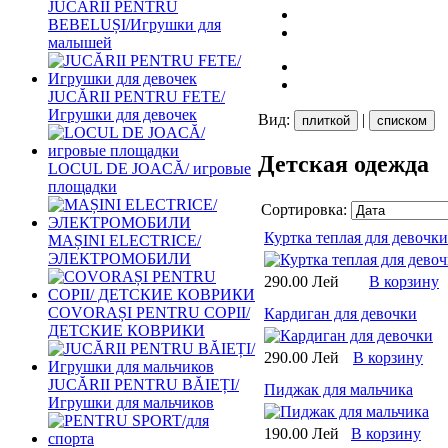
JUCĂRII PENTRU
BEBELUȘI/Игрушки для
малышей
JUCĂRII PENTRU FETE/
Игрушки для девочек
Вид:
|
плиткой
списком
Детская одежда
LOCUL DE JOACĂ/ игровые
площадки
Сортировка:
Куртка теплая для девочки
MAȘINI ELECTRICE/
ЭЛЕКТРОМОБИЛИ
290.00 Лей
В корзину
COVORAȘI PENTRU COPII/
Кардиган для девочки
ДЕТСКИЕ КОВРИКИ
290.00 Лей
В корзину
JUCĂRII PENTRU BĂIEȚI/
Пиджак для мальчика
Игрушки для мальчиков
190.00 Лей
В корзину