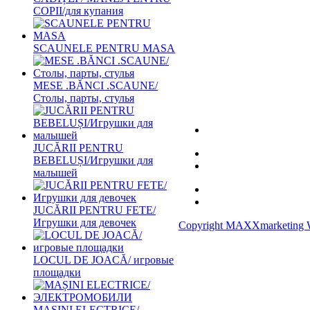
COPII/для купания
SCAUNELE PENTRU MASA
MESE .BĂNCI .SCAUNE/
Столы, парты, стулья
JUCĂRII PENTRU
BEBELUȘI/Игрушки для
малышей
JUCĂRII PENTRU FETE/
Игрушки для девочек
Copyright MAXXmarketing 
LOCUL DE JOACĂ/ игровые
площадки
MAȘINI ELECTRICE/